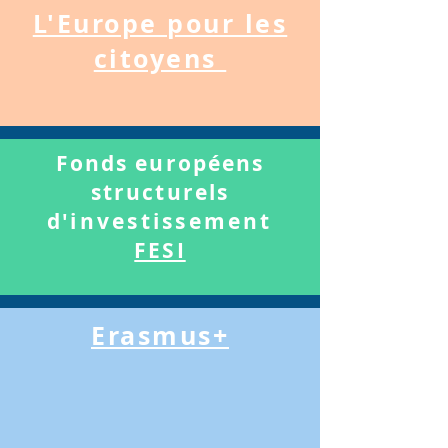
L'Europe pour les
citoyens
Fonds européens
structurels
d'
investissement
FESI
Erasmus+