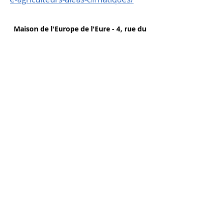
Maison de l'Europe de l'Eure - 4, rue du
Docteur Lerat - 27000 Evreux
Inscrivez-vous à notre
newsletter
Je m'abonne
Participez au débat
!
Les institutions européennes
sont curieuses d'avoir votre