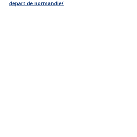
depart-de-normandie/
Une autre forme de mobilité
vous intéresse ? RDV sur le site
CRIJ
!