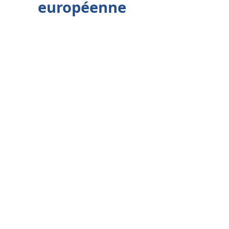
européenne
Erasmus+
Travailler en
Europe
Corps Européen de
Solidarité