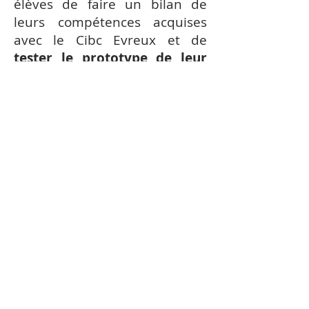
élèves de faire un bilan de
leurs compétences acquises
avec le Cibc Evreux et de
tester le prototype de leur
jeu "Les 27"
. Nous vous
laissons découvrir une
rétrospective de cette semaine
de stage intense ainsi que leur
prototype.
Maison de l'Europe de l'Eure - 4, rue du
Docteur Lerat - 27000 Evreux
Inscrivez-vous à notre
newsletter