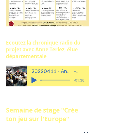
Ecoutez la chronique radio du
projet avec Anne Terlez, élue
départementale
20220411 - Anne Terlez et les jeunes de l'Europe
Artist Name
-01:36
Semaine de stage "Crée
ton jeu sur l'Europe"